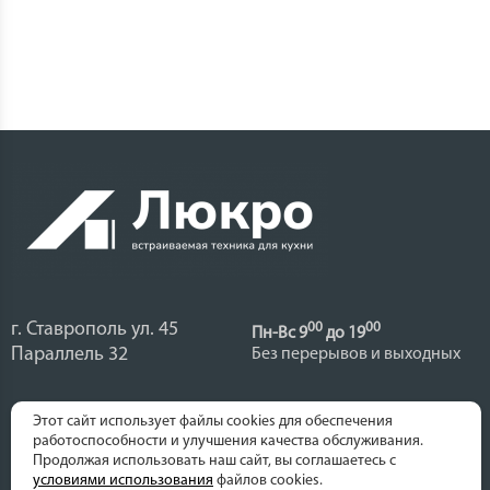
г. Ставрополь ул. 45
00
00
Пн-Вс 9
до 19
Параллель 32
Без перерывов и выходных
8(9614) 46-11-00
8(9624) 46-39-26
Этот сайт использует файлы cookies для обеспечения
работоспособности и улучшения качества обслуживания.
Сергей
Михаил
8(9624) 42-56-09
8(9614) 43-13-00
Продолжая использовать наш сайт, вы соглашаетесь с
условиями использования
файлов cookies.