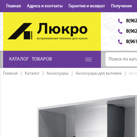
Главная
Адреса и контакты
Гарантия и возврат
Получение
8(962
8(962
8(961
КАТАЛОГ
ТОВАРОВ
Главная
|
Каталог
|
Аксессуары
|
Аксессуары для вытяжек
|
Акс