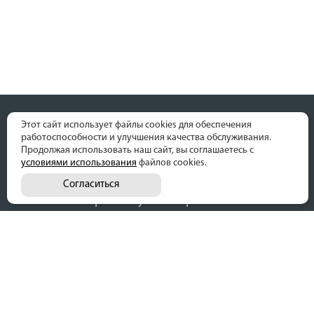
Этот сайт использует файлы cookies для обеспечения
работоспособности и улучшения качества обслуживания.
Продолжая использовать наш сайт, вы соглашаетесь с
условиями использования
файлов cookies.
Согласиться
г. Ставрополь ул. 45 Параллель 32
00
00
Пн-Вс 9
до 19
Без перерывов и выходных
lucrosait@gmail.com
8(9614) 46-11-00 Сергей