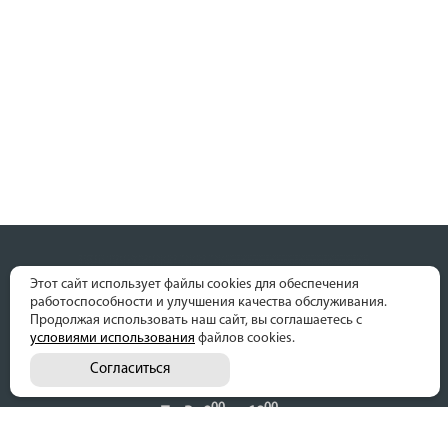
Этот сайт использует файлы cookies для обеспечения
работоспособности и улучшения качества обслуживания.
Продолжая использовать наш сайт, вы соглашаетесь с
условиями использования
файлов cookies.
Согласиться
г. Ставрополь ул. 45 Параллель 32
00
00
Пн-Вс 9
до 19
Без перерывов и выходных